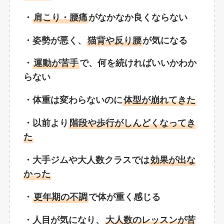
・
肩こり・腰痛
がなかなか良くならない
・姿勢が悪く、
猫背や反り腰
が気になる
・
運動が苦手
で、何を続ければいいかわか
らない
・体重は変わらないのに
体型が崩れてきた
・
以前より
階段や歩行がしんどくなってき
た
・大手ジムや大人数クラスでは
効果が出な
かった
・
更年期の不調
で体が重く感じる
・人目が気になり、
大人数のレッスンが苦